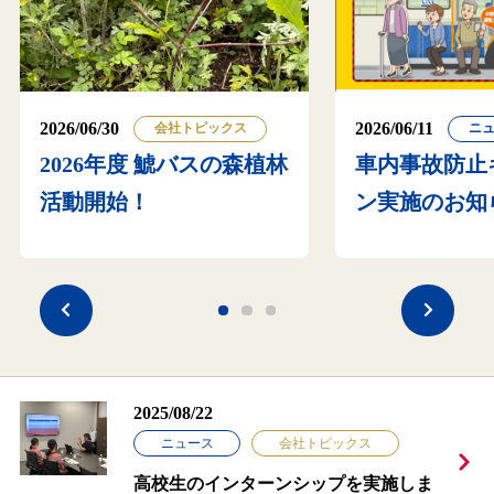
2026/06/30
2026/06/11
会社トピックス
ニ
2026年度 鯱バスの森植林
車内事故防止
活動開始！
ン実施のお知
2025/08/22
ニュース
会社トピックス
高校生のインターンシップを実施しま