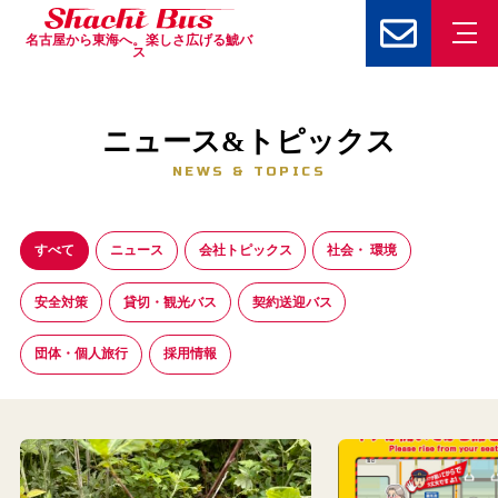
名古屋から東海へ。楽しさ広げる鯱バ
ス
ニュース&トピックス
NEWS & TOPICS
すべて
ニュース
会社トピックス
社会・ 環境
安全対策
貸切・観光バス
契約送迎バス
団体・個人旅行
採用情報