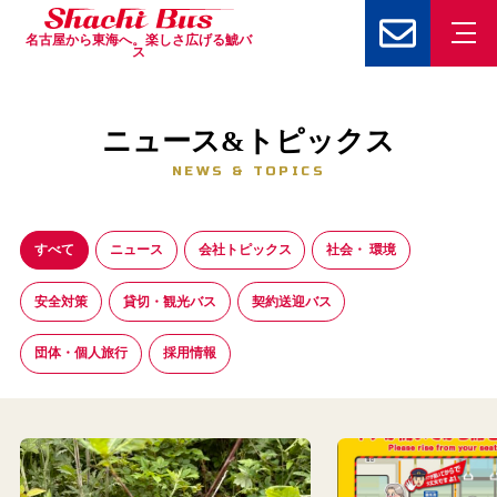
名古屋から東海へ。楽しさ広げる鯱バ
ス
ニュース&トピックス
NEWS & TOPICS
すべて
ニュース
会社トピックス
社会・ 環境
安全対策
貸切・観光バス
契約送迎バス
団体・個人旅行
採用情報